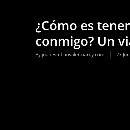
¿Cómo es tener
conmigo? Un via
By
juanestebanvalenciarey.com
27 Jun