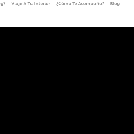
oy?
Viaje A Tu Interior
¿Cómo Te Acompaño?
Blog