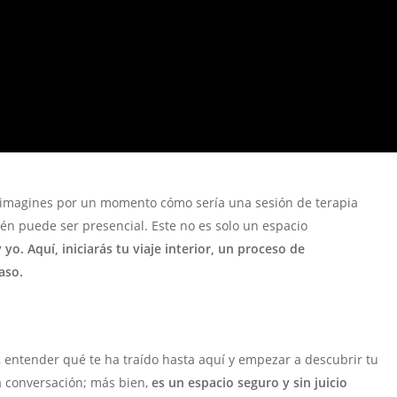
imagines por un momento cómo sería una sesión de terapia
n puede ser presencial. Este no es solo un espacio
yo. Aquí, iniciarás tu viaje interior, un proceso de
aso.
e, entender qué te ha traído hasta aquí y empezar a descubrir tu
la conversación; más bien,
es un espacio seguro y sin juicio