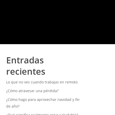
Entradas
recientes
Lo que no ves cuando trabajas en remoto
¿Cómo atravesar una pérdida?
¿Cómo hago para aprovechar navidad y fin
de año?
¿Qué significa realmente estar saludable?