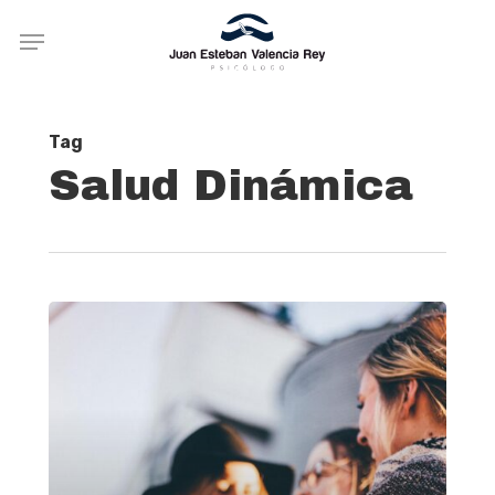
Skip
Menu
to
main
content
Tag
Salud Dinámica